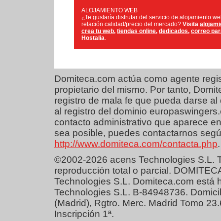
ALOJAMIENTO WEB
¿Te gustaría disfrutar del servicio de alojamiento w
relación calidad/precio del mercado?
Visita
alojami
crea tu web
,
tiendas online
,
dedicados
,
correo pa
Hostalia
.
Domiteca.com actúa como agente regist
propietario del mismo. Por tanto, Dom
registro de mala fe que pueda darse al 
al registro del dominio europaswingers
contacto administrativo que aparece en
sea posible, puedes contactarnos según
http://www.domiteca.com/contacta.php
.
©2002-2026 acens Technologies S.L. T
reproducción total o parcial. DOMITEC
Technologies S.L. Domiteca.com está 
Technologies S.L. B-84948736. Domicil
(Madrid), Rgtro. Merc. Madrid Tomo 23
Inscripción 1ª.